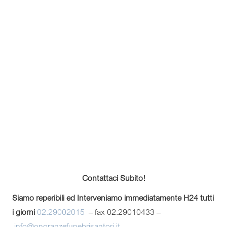
Contattaci Subito!
Siamo reperibili ed Interveniamo immediatamente H24 tutti
i giorni
02.29002015
– fax 02.29010433 –
info@onoranzefunebrisantori.it