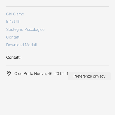
Chi Siamo
Info Utili
Sostegno Psicologico
Contatti
Download Moduli
Contatti:
C.so Porta Nuova, 46, 20121 Milano, MI
+39.02.29002015
info@onoranzefunebrisantori.it
A.P.F. Santori srl | P.IVA 03419350156 |
Privacy Policy
|