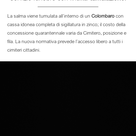
La salma viene tumulata all’interno di un
Colombaro
con
cassa idonea completa di sigillatura in zinco; il costo della
concessione quarantennale varia da Cimitero, posizione e
fila. La nuova normativa prevede l’accesso libero a tutti i
cimiteri cittadini.