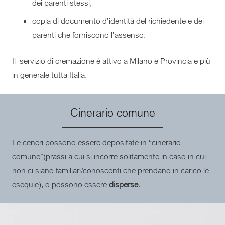
dei parenti stessi;
copia di documento d’identità del richiedente e dei
parenti che forniscono l’assenso.
Il servizio di cremazione è attivo a Milano e Provincia e più
in generale tutta Italia.
Cinerario comune
Le ceneri possono essere depositate in “cinerario
comune”(prassi a cui si incorre solitamente in caso in cui
non ci siano familiari/conoscenti che prendano in carico le
esequie), o possono essere
disperse.